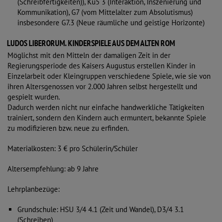
(Schreibfertigkeiten)), Ku5 3 (Interaktion, Inszenierung und
Kommunikation), G7 (vom Mittelalter zum Absolutismus)
insbesondere G7.3 (Neue räumliche und geistige Horizonte)
LUDOS LIBERORUM. KINDERSPIELE AUS DEM ALTEN ROM
Möglichst mit den Mitteln der damaligen Zeit in der
Regierungsperiode des Kaisers Augustus erstellen Kinder in
Einzelarbeit oder Kleingruppen verschiedene Spiele, wie sie von
ihren Altersgenossen vor 2.000 Jahren selbst hergestellt und
gespielt wurden.
Dadurch werden nicht nur einfache handwerkliche Tätigkeiten
trainiert, sondern den Kindern auch ermuntert, bekannte Spiele
zu modifizieren bzw. neue zu erfinden.
Materialkosten: 3 € pro Schülerin/Schüler
Altersempfehlung: ab 9 Jahre
Lehrplanbezüge:
Grundschule: HSU 3/4 4.1 (Zeit und Wandel), D3/4 3.1
(Schreiben)