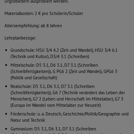
Urgroßeltern ausprobiert werden.
Diese Website nutzt Matomo Analytics für die Auswertung der
Seitenaufrufe als Statistik. Die hierdurch gespeicherten Daten werden
Materialkosten: 2 € pro Schülerin/Schüler
ausschließlich auf unseren eigenen Servern gespeichert. Eine
Übertragung an Dritte erfolgt nicht. Wir verwenden die Funktion
AnonymizeIP zur Anonymisierung Ihrer IP-Adresse, so dass diese gekürzt
Altersempfehlung: ab 8 Jahren
wird und nicht mehr Ihrem Besuch auf unserer Internetseite zugeordnet
werden kann.
Lehrplanbezüge:
YouTube / Vimeo
Grundschule: HSU 3/4 4.2 (Zeit und Wandel), HSU 3/4 6.1
Videos werden über die Plattformen YouTube oder Vimeo eingebunden.
(Technik und Kultur), D3/4 3.1 (Schreiben)
Wir nutzen YouTube im erweiterten Datenschutzmodus. Dieser Modus
Mittelschule: D5 3.1, D6 3.1, D7 3.1 (Schreiben
bewirkt laut YouTube, dass YouTube keine Informationen über die
Besucher auf dieser Website speichert, bevor diese sich das Video
(Schreibfertigkeiten)), G PG6 2 (Zeit und Wandel), GPG6 3
ansehen.
(Politik und Gesellschaft)
Realschule: D5 3.1, D6 3.1, D7 3.1 (Schreiben
Eingebundene Inhalte
(Schreibfertigkeiten)), G6 7 (Technik verändert das Leben der
Optional sind externe Inhalte auf den Seiten dieser Website
Menschen), G7 2 (Leben und Herrschaft im Mittelalter), G7 3
eingebunden. Das können Kartendienste wie z.B. Google Maps sein
(Europa im Wandel vom Mittelalter zur Neuzeit)
oder auch Anwendungen einer externen Website.
Förderschule: u. a. Deutsch, Geschichte/Politik/Geographie und
Natur und Technik
Gymnasium: D5 3.1, D6 3.1, D7 3.1 (Schreiben