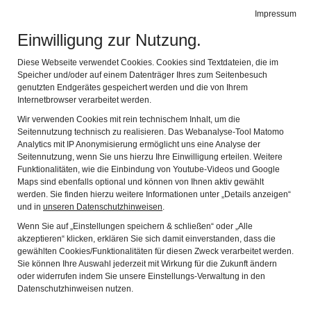
Leichte Sprache
Impressum
Einwilligung zur Nutzung.
MUSEEN MILTENBERG
Naviga
Diese Webseite verwendet Cookies. Cookies sind Textdateien, die im
Speicher und/oder auf einem Datenträger Ihres zum Seitenbesuch
genutzten Endgerätes gespeichert werden und die von Ihrem
WORKSHOPS
Internetbrowser verarbeitet werden.
Wir verwenden Cookies mit rein technischem Inhalt, um die
Seitennutzung technisch zu realisieren. Das Webanalyse-Tool Matomo
Unsere Workshops sind durch ihre gestaffelte Struktur und die
Analytics mit IP Anonymisierung ermöglicht uns eine Analyse der
individuelle, zielgruppenspezifische Gestaltbarkeit des jeweiligen
Seitennutzung, wenn Sie uns hierzu Ihre Einwilligung erteilen. Weitere
Angebots für Kinder- und Jugendgruppen sowie Schulklassen
Funktionalitäten, wie die Einbindung von Youtube-Videos und Google
aller Altersstufen geeignet. Sie bestehen aus einem
Maps sind ebenfalls optional und können von Ihnen aktiv gewählt
theoretischen Teil in einer der Museen und einem praktischen
werden. Sie finden hierzu weitere Informationen unter „Details anzeigen“
und in
unseren Datenschutzhinweisen
.
Teil in der museumspädagogischen Werkstatt. Die Gesamtdauer
beträgt beträgt zwischen 90 und 120 Minuten.
Wenn Sie auf „Einstellungen speichern & schließen“ oder „Alle
akzeptieren“ klicken, erklären Sie sich damit einverstanden, dass die
KOSTEN
gewählten Cookies/Funktionalitäten für diesen Zweck verarbeitet werden.
Sie können Ihre Auswahl jederzeit mit Wirkung für die Zukunft ändern
Dauer 90 Minuten: Pro Gruppe 90 € zzgl. Materialkosten und ggf.
oder widerrufen indem Sie unsere Einstellungs-Verwaltung in den
Eintrittskosten
Datenschutzhinweisen nutzen.
Dauer 120 Minuten: Pro Gruppe 120 € zzgl. Materialkosten und