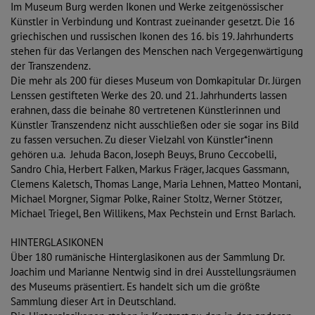
Im Museum Burg werden Ikonen und Werke zeitgenössischer
Künstler in Verbindung und Kontrast zueinander gesetzt. Die 16
griechischen und russischen Ikonen des 16. bis 19. Jahrhunderts
stehen für das Verlangen des Menschen nach Vergegenwärtigung
der Transzendenz.
Die mehr als 200 für dieses Museum von Domkapitular Dr. Jürgen
Lenssen gestifteten Werke des 20. und 21. Jahrhunderts lassen
erahnen, dass die beinahe 80 vertretenen Künstlerinnen und
Künstler Transzendenz nicht ausschließen oder sie sogar ins Bild
zu fassen versuchen. Zu dieser Vielzahl von Künstler*inenn
gehören u.a. Jehuda Bacon, Joseph Beuys, Bruno Ceccobelli,
Sandro Chia, Herbert Falken, Markus Fräger, Jacques Gassmann,
Clemens Kaletsch, Thomas Lange, Maria Lehnen, Matteo Montani,
Michael Morgner, Sigmar Polke, Rainer Stoltz, Werner Stötzer,
Michael Triegel, Ben Willikens, Max Pechstein und Ernst Barlach.
HINTERGLASIKONEN
Über 180 rumänische Hinterglasikonen aus der Sammlung Dr.
Joachim und Marianne Nentwig sind in drei Ausstellungsräumen
des Museums präsentiert. Es handelt sich um die größte
Sammlung dieser Art in Deutschland.