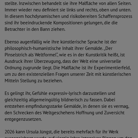
Diese Website nutzt Matomo Analytics für die Auswertung der
stellte. Inzwischen behandelt sie ihre Malfläche von allen Seiten.
Seitenaufrufe als Statistik. Die hierdurch gespeicherten Daten werden
Immer wieder neu definiert sie links und rechts, oben und unten.
ausschließlich auf unseren eigenen Servern gespeichert. Eine
In diesem hochdynamischen und risikobereiten Schaffensprozess
Übertragung an Dritte erfolgt nicht. Wir verwenden die Funktion
sind ihr beeindruckende Kompositionen gelungen, die die
AnonymizeIP zur Anonymisierung Ihrer IP-Adresse, so dass diese gekürzt
Betrachter in den Bann ziehen.
wird und nicht mehr Ihrem Besuch auf unserer Internetseite zugeordnet
werden kann.
Ebenso augenfällig wie ihre künstlerische Sprache ist der
YouTube / Vimeo
philosophisch-humanistische Inhalt ihrer Gemälde. „Der
Pinselstrich als Weltformel“, wie es in der Kunstkritik heißt, ist
Videos werden über die Plattformen YouTube oder Vimeo eingebunden.
Ausdruck ihrer Überzeugung, dass der Welt eine universelle
Wir nutzen YouTube im erweiterten Datenschutzmodus. Dieser Modus
Ordnung zugrunde liegt. Die Malfläche ist ihr Experimentierfeld,
bewirkt laut YouTube, dass YouTube keine Informationen über die
Besucher auf dieser Website speichert, bevor diese sich das Video
um zu den existenziellen Fragen unserer Zeit mit künstlerischen
ansehen.
Mitteln Stellung zu beziehen.
Eingebundene Inhalte
Es gelingt ihr, Gefühle expressiv-lyrisch darzustellen und
Optional sind externe Inhalte auf den Seiten dieser Website
gleichzeitig allgemeingültig bildnerisch zu fassen. Dabei
eingebunden. Das können Kartendienste wie z.B. Google Maps sein
entstehen empfindungsstarke Gemälde, in denen sie es vermag,
oder auch Anwendungen einer externen Website.
den Schrecken des Weltgeschehens Hoffnung und Zuversicht
entgegenzusetzen.
2026 kann Ursula Jüngst, die bereits mehrfach für ihr Werk