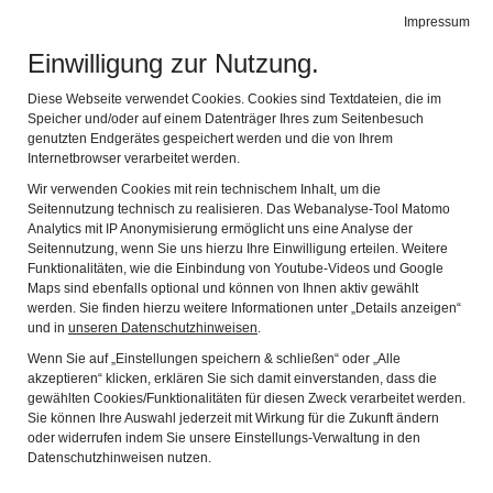
Leichte Sprache
Impressum
Einwilligung zur Nutzung.
MUSEEN MILTENBERG
Naviga
Diese Webseite verwendet Cookies. Cookies sind Textdateien, die im
Speicher und/oder auf einem Datenträger Ihres zum Seitenbesuch
genutzten Endgerätes gespeichert werden und die von Ihrem
SONDERAUSSTELLUNG
Internetbrowser verarbeitet werden.
Wir verwenden Cookies mit rein technischem Inhalt, um die
2026
Seitennutzung technisch zu realisieren. Das Webanalyse-Tool Matomo
Analytics mit IP Anonymisierung ermöglicht uns eine Analyse der
Seitennutzung, wenn Sie uns hierzu Ihre Einwilligung erteilen. Weitere
URSULA JÜNGST. AUF
Funktionalitäten, wie die Einbindung von Youtube-Videos und Google
DER SUCHE NACH
Maps sind ebenfalls optional und können von Ihnen aktiv gewählt
werden. Sie finden hierzu weitere Informationen unter „Details anzeigen“
DEM HORIZONT
und in
unseren Datenschutzhinweisen
.
25.04.26 –
Wenn Sie auf „Einstellungen speichern & schließen“ oder „Alle
akzeptieren“ klicken, erklären Sie sich damit einverstanden, dass die
14.01.27
gewählten Cookies/Funktionalitäten für diesen Zweck verarbeitet werden.
MUSEEN
Sie können Ihre Auswahl jederzeit mit Wirkung für die Zukunft ändern
oder widerrufen indem Sie unsere Einstellungs-Verwaltung in den
STADT + BURG
Datenschutzhinweisen nutzen.
MILTENBERG